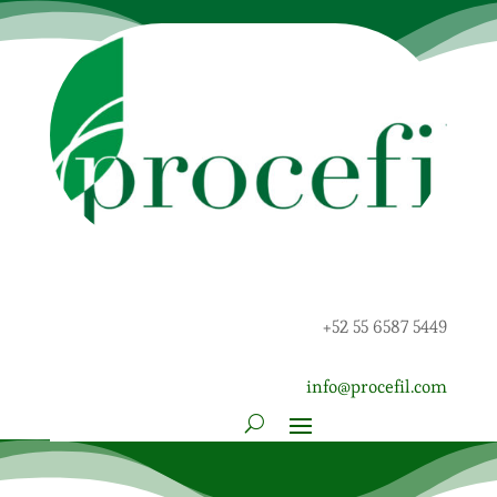
+52 55 6587 5449
info@procefil.com