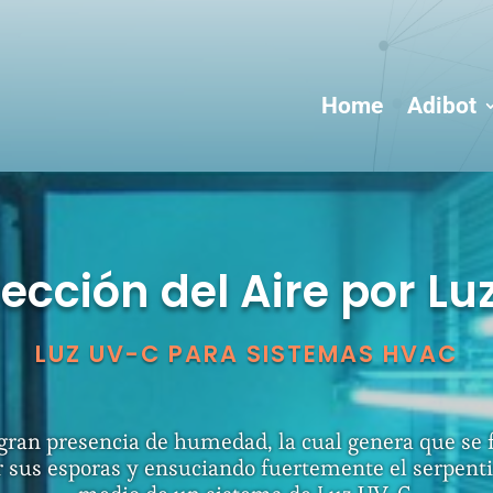
Home
Adibot
ección del Aire por L
LUZ UV-C PARA SISTEMAS HVAC
te gran presencia de humedad, la cual genera que s
 sus esporas y ensuciando fuertemente el serpentin.