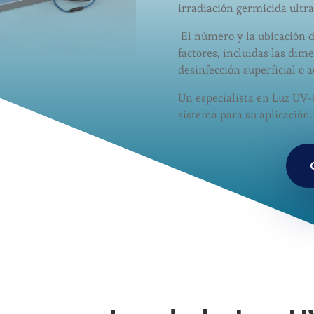
irradiación germicida ultra
El número y la ubicación d
factores, incluidas las dim
desinfección superficial o a
Un especialista en Luz UV-
sistema para su aplicación