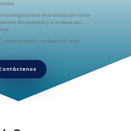
violeta.
e las lámparas está determinado por varios
ensiones del serpentín y si se desea una
érea.
C puede ayudarlo a configurar el mejor
.
Contáctenos