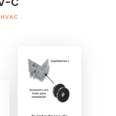
UV-C
S HVAC