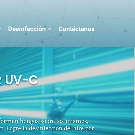
Desinfección
Contáctanos
uz UV-C
e formen hongos sobre los mismos,
 Logre la desinfección del aire por